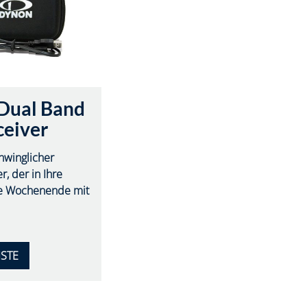
Dual Band
eiver
hwinglicher
 der in Ihre
ze Wochenende mit
ISTE