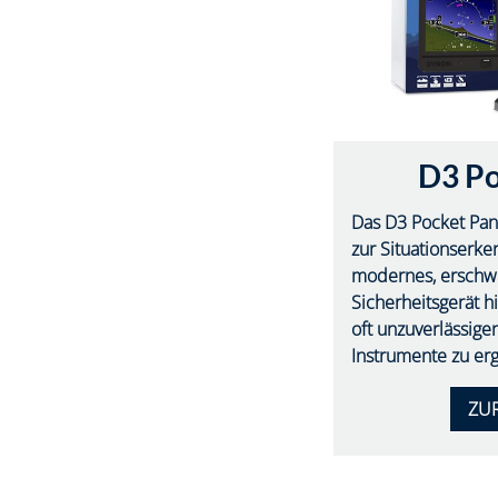
D3 Po
Das D3 Pocket Pane
zur Situationserke
modernes, erschwi
Sicherheitsgerät 
oft unzuverlässigen
Instrumente zu er
ZUR