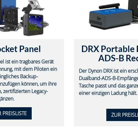
cket Panel
DRX Portable 
ADS-B Rec
l ist ein tragbares Gerät
nnung, mit dem Piloten ein
Der Dynon DRX ist ein ersc
ngliches Backup-
Dualband-ADS-B-Empfänger,
hinzufügen können, um ihre
Tasche passt und das gan
, zertifizierten Legacy-
einer einzigen Ladung hält.
gänzen.
 PREISLISTE
ZUR PREISL